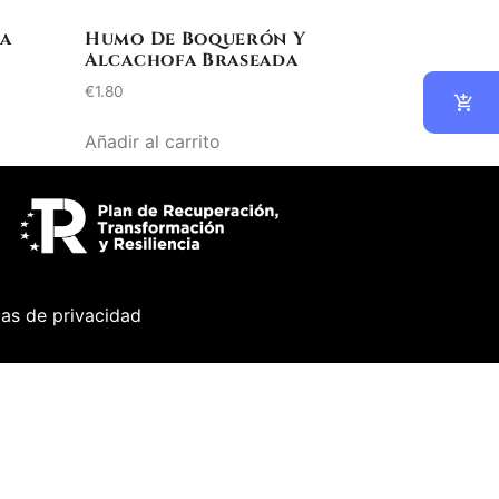
oa
Humo De Boquerón Y
Alcachofa Braseada
€
1.80
Añadir al carrito
cas de privacidad