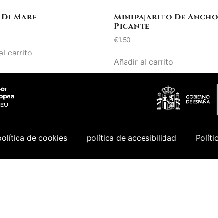
 Di Mare
Minipajarito De Anch
Picante
€
1.50
al carrito
Añadir al carrito
política de cookies
política de accesibilidad
Políti